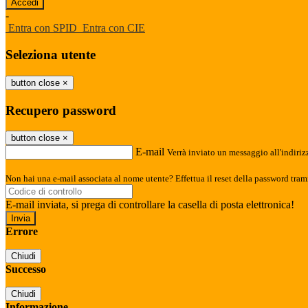
-
Entra con SPID
Entra con CIE
Seleziona utente
button close
×
Recupero password
button close
×
E-mail
Verrà inviato un messaggio all'indirizz
Non hai una e-mail associata al nome utente? Effettua il reset della password tram
E-mail inviata, si prega di controllare la casella di posta elettronica!
Errore
Chiudi
Successo
Chiudi
Informazione