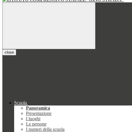
close
Scuola
Panoramica
Presentazione
I luoghi
Le persone
I numeri della scuola