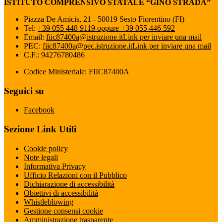
ISTITUTO COMPRENSIVO STATALE “GINO STRADA”
Piazza De Amicis, 21 - 50019 Sesto Fiorentino (FI)
Tel:
+39 055 448 9119 oppure +39 055 446 592
Email:
fiic87400a@istruzione.it
Link per inviare una mail
PEC:
fiic87400a@pec.istruzione.it
Link per inviare una mail
C.F.: 94276780486
Codice Ministeriale: FIIC87400A
Seguici su
Facebook
Sezione Link Utili
Cookie policy
Note legali
Informativa Privacy
Ufficio Relazioni con il Pubblico
Dichiarazione di accessibilità
Obiettivi di accessibilità
Whistleblowing
Gestione consensi cookie
Amministrazione trasparente