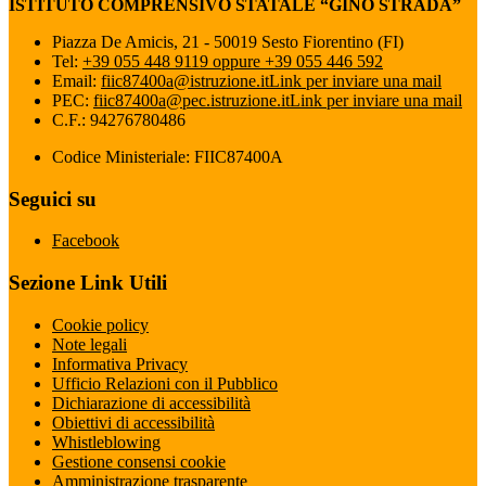
ISTITUTO COMPRENSIVO STATALE “GINO STRADA”
Piazza De Amicis, 21 - 50019 Sesto Fiorentino (FI)
Tel:
+39 055 448 9119 oppure +39 055 446 592
Email:
fiic87400a@istruzione.it
Link per inviare una mail
PEC:
fiic87400a@pec.istruzione.it
Link per inviare una mail
C.F.: 94276780486
Codice Ministeriale: FIIC87400A
Seguici su
Facebook
Sezione Link Utili
Cookie policy
Note legali
Informativa Privacy
Ufficio Relazioni con il Pubblico
Dichiarazione di accessibilità
Obiettivi di accessibilità
Whistleblowing
Gestione consensi cookie
Amministrazione trasparente