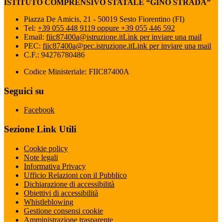
ISTITUTO COMPRENSIVO STATALE “GINO STRADA”
Piazza De Amicis, 21 - 50019 Sesto Fiorentino (FI)
Tel:
+39 055 448 9119 oppure +39 055 446 592
Email:
fiic87400a@istruzione.it
Link per inviare una mail
PEC:
fiic87400a@pec.istruzione.it
Link per inviare una mail
C.F.: 94276780486
Codice Ministeriale: FIIC87400A
Seguici su
Facebook
Sezione Link Utili
Cookie policy
Note legali
Informativa Privacy
Ufficio Relazioni con il Pubblico
Dichiarazione di accessibilità
Obiettivi di accessibilità
Whistleblowing
Gestione consensi cookie
Amministrazione trasparente