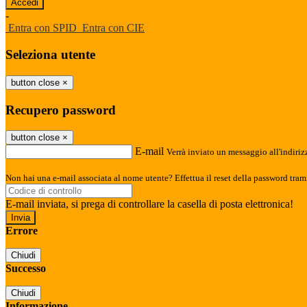
-
Entra con SPID
Entra con CIE
Seleziona utente
button close
×
Recupero password
button close
×
E-mail
Verrà inviato un messaggio all'indirizz
Non hai una e-mail associata al nome utente? Effettua il reset della password tram
E-mail inviata, si prega di controllare la casella di posta elettronica!
Errore
Chiudi
Successo
Chiudi
Informazione