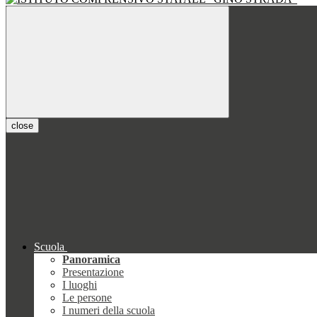
close
Scuola
Panoramica
Presentazione
I luoghi
Le persone
I numeri della scuola