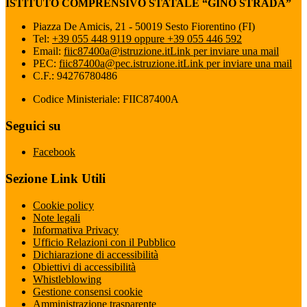
ISTITUTO COMPRENSIVO STATALE “GINO STRADA”
Piazza De Amicis, 21 - 50019 Sesto Fiorentino (FI)
Tel:
+39 055 448 9119 oppure +39 055 446 592
Email:
fiic87400a@istruzione.it
Link per inviare una mail
PEC:
fiic87400a@pec.istruzione.it
Link per inviare una mail
C.F.: 94276780486
Codice Ministeriale: FIIC87400A
Seguici su
Facebook
Sezione Link Utili
Cookie policy
Note legali
Informativa Privacy
Ufficio Relazioni con il Pubblico
Dichiarazione di accessibilità
Obiettivi di accessibilità
Whistleblowing
Gestione consensi cookie
Amministrazione trasparente