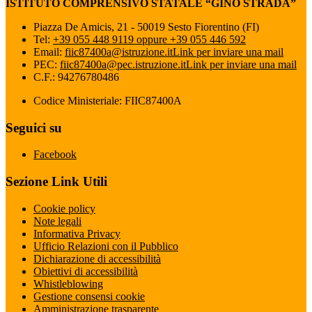
ISTITUTO COMPRENSIVO STATALE “GINO STRADA”
Piazza De Amicis, 21 - 50019 Sesto Fiorentino (FI)
Tel:
+39 055 448 9119 oppure +39 055 446 592
Email:
fiic87400a@istruzione.it
Link per inviare una mail
PEC:
fiic87400a@pec.istruzione.it
Link per inviare una mail
C.F.: 94276780486
Codice Ministeriale: FIIC87400A
Seguici su
Facebook
Sezione Link Utili
Cookie policy
Note legali
Informativa Privacy
Ufficio Relazioni con il Pubblico
Dichiarazione di accessibilità
Obiettivi di accessibilità
Whistleblowing
Gestione consensi cookie
Amministrazione trasparente