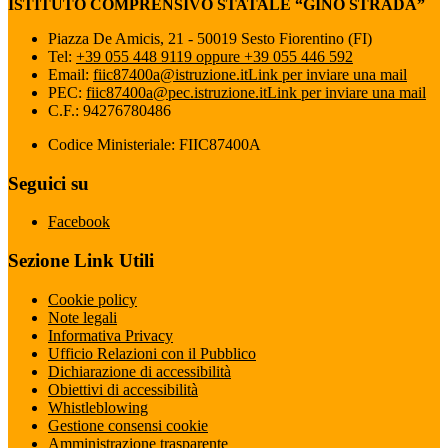
ISTITUTO COMPRENSIVO STATALE “GINO STRADA”
Piazza De Amicis, 21 - 50019 Sesto Fiorentino (FI)
Tel:
+39 055 448 9119 oppure +39 055 446 592
Email:
fiic87400a@istruzione.it
Link per inviare una mail
PEC:
fiic87400a@pec.istruzione.it
Link per inviare una mail
C.F.: 94276780486
Codice Ministeriale: FIIC87400A
Seguici su
Facebook
Sezione Link Utili
Cookie policy
Note legali
Informativa Privacy
Ufficio Relazioni con il Pubblico
Dichiarazione di accessibilità
Obiettivi di accessibilità
Whistleblowing
Gestione consensi cookie
Amministrazione trasparente