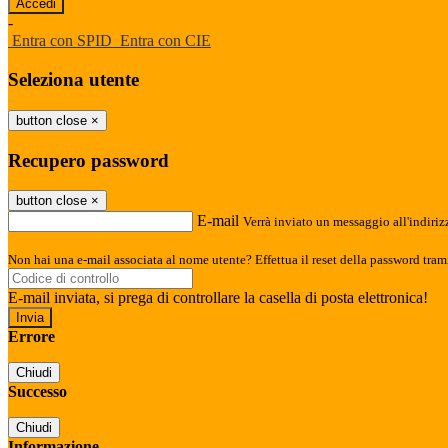
-
Entra con SPID
Entra con CIE
Seleziona utente
button close
×
Recupero password
button close
×
E-mail
Verrà inviato un messaggio all'indirizz
Non hai una e-mail associata al nome utente? Effettua il reset della password tram
E-mail inviata, si prega di controllare la casella di posta elettronica!
Errore
Chiudi
Successo
Chiudi
Informazione