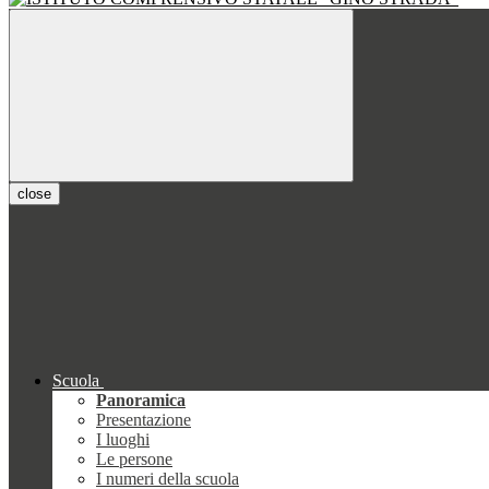
close
Scuola
Panoramica
Presentazione
I luoghi
Le persone
I numeri della scuola