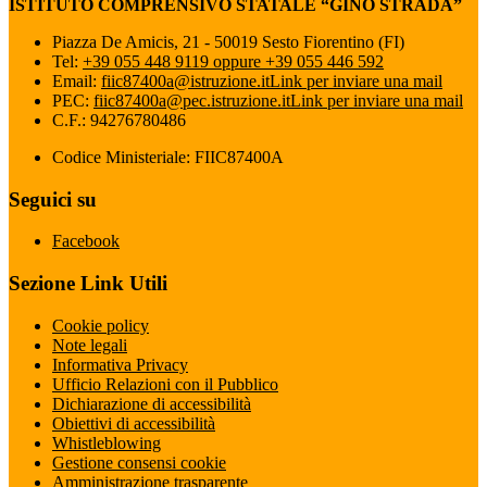
ISTITUTO COMPRENSIVO STATALE “GINO STRADA”
Piazza De Amicis, 21 - 50019 Sesto Fiorentino (FI)
Tel:
+39 055 448 9119 oppure +39 055 446 592
Email:
fiic87400a@istruzione.it
Link per inviare una mail
PEC:
fiic87400a@pec.istruzione.it
Link per inviare una mail
C.F.: 94276780486
Codice Ministeriale: FIIC87400A
Seguici su
Facebook
Sezione Link Utili
Cookie policy
Note legali
Informativa Privacy
Ufficio Relazioni con il Pubblico
Dichiarazione di accessibilità
Obiettivi di accessibilità
Whistleblowing
Gestione consensi cookie
Amministrazione trasparente