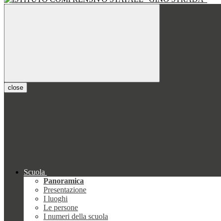
close
Scuola
Panoramica
Presentazione
I luoghi
Le persone
I numeri della scuola