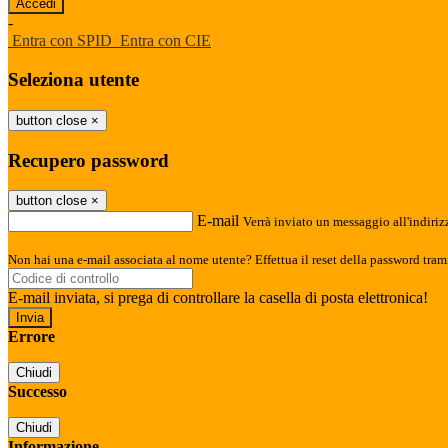
-
Entra con SPID
Entra con CIE
Seleziona utente
button close
×
Recupero password
button close
×
E-mail
Verrà inviato un messaggio all'indirizz
Non hai una e-mail associata al nome utente? Effettua il reset della password tram
E-mail inviata, si prega di controllare la casella di posta elettronica!
Errore
Chiudi
Successo
Chiudi
Informazione