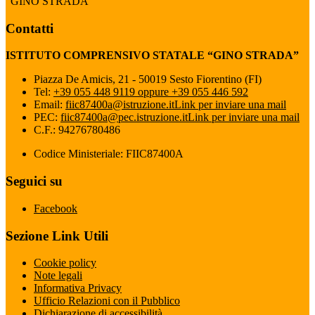
“GINO STRADA”
Contatti
ISTITUTO COMPRENSIVO STATALE “GINO STRADA”
Piazza De Amicis, 21 - 50019 Sesto Fiorentino (FI)
Tel:
+39 055 448 9119 oppure +39 055 446 592
Email:
fiic87400a@istruzione.it
Link per inviare una mail
PEC:
fiic87400a@pec.istruzione.it
Link per inviare una mail
C.F.: 94276780486
Codice Ministeriale: FIIC87400A
Seguici su
Facebook
Sezione Link Utili
Cookie policy
Note legali
Informativa Privacy
Ufficio Relazioni con il Pubblico
Dichiarazione di accessibilità