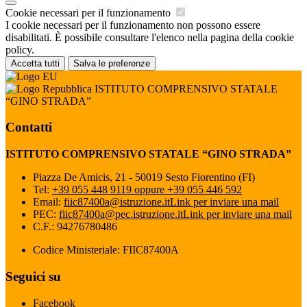
Cookie necessari per il funzionamento
I cookie necessari per il funzionamento non possono essere
disabilitati. È possibile consultare l'elenco nella pagina della cookie
policy.
Accetta tutti
Salva le preferenze
ISTITUTO COMPRENSIVO STATALE
“GINO STRADA”
Contatti
ISTITUTO COMPRENSIVO STATALE “GINO STRADA”
Piazza De Amicis, 21 - 50019 Sesto Fiorentino (FI)
Tel:
+39 055 448 9119 oppure +39 055 446 592
Email:
fiic87400a@istruzione.it
Link per inviare una mail
PEC:
fiic87400a@pec.istruzione.it
Link per inviare una mail
C.F.: 94276780486
Codice Ministeriale: FIIC87400A
Seguici su
Facebook