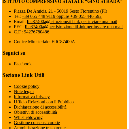
ISTITUTO COMPRENSIVO STATALE “GINO STRADA”
Piazza De Amicis, 21 - 50019 Sesto Fiorentino (FI)
Tel:
+39 055 448 9119 oppure +39 055 446 592
Email:
fiic87400a@istruzione.it
Link per inviare una mail
PEC:
fiic87400a@pec.istruzione.it
Link per inviare una mail
C.F.: 94276780486
Codice Ministeriale: FIIC87400A
Seguici su
Facebook
Sezione Link Utili
Cookie policy
Note legali
Informativa Privacy
Ufficio Relazioni con il Pubblico
Dichiarazione di accessibilità
Obiettivi di accessibilità
Whistleblowing
Gestione consensi cookie
Amministrazione trasparente