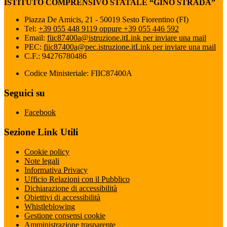
ISTITUTO COMPRENSIVO STATALE “GINO STRADA”
Piazza De Amicis, 21 - 50019 Sesto Fiorentino (FI)
Tel:
+39 055 448 9119 oppure +39 055 446 592
Email:
fiic87400a@istruzione.it
Link per inviare una mail
PEC:
fiic87400a@pec.istruzione.it
Link per inviare una mail
C.F.: 94276780486
Codice Ministeriale: FIIC87400A
Seguici su
Facebook
Sezione Link Utili
Cookie policy
Note legali
Informativa Privacy
Ufficio Relazioni con il Pubblico
Dichiarazione di accessibilità
Obiettivi di accessibilità
Whistleblowing
Gestione consensi cookie
Amministrazione trasparente