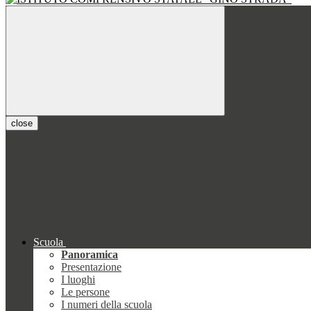
close
Scuola
Panoramica
Presentazione
I luoghi
Le persone
I numeri della scuola