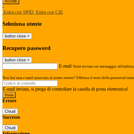
-
Entra con SPID
Entra con CIE
Seleziona utente
button close
×
Recupero password
button close
×
E-mail
Verrà inviato un messaggio all'indirizz
Non hai una e-mail associata al nome utente? Effettua il reset della password tram
E-mail inviata, si prega di controllare la casella di posta elettronica!
Errore
Chiudi
Successo
Chiudi
Informazione