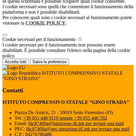
In questa schermata è possibile scegliere quali cookie consentire.
I cookie necessari sono quelli che consentono il funzionamento della
piattaforma e non è possibile disabilitarli.
Per conoscere quali sono i cookie necessari al funzionamento potete
visionare la
COOKIE POLICY
.
Cookie necessari per il funzionamento
I cookie necessari per il funzionamento non possono essere
disabilitati. È possibile consultare l'elenco nella pagina della cookie
policy.
Accetta tutti
Salva le preferenze
ISTITUTO COMPRENSIVO STATALE
“GINO STRADA”
Contatti
ISTITUTO COMPRENSIVO STATALE “GINO STRADA”
Piazza De Amicis, 21 - 50019 Sesto Fiorentino (FI)
Tel:
+39 055 448 9119 oppure +39 055 446 592
Email:
fiic87400a@istruzione.it
Link per inviare una mail
PEC:
fiic87400a@pec.istruzione.it
Link per inviare una mail
C.F.: 94276780486