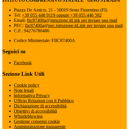
ISTITUTO COMPRENSIVO STATALE “GINO STRADA”
Piazza De Amicis, 21 - 50019 Sesto Fiorentino (FI)
Tel:
+39 055 448 9119 oppure +39 055 446 592
Email:
fiic87400a@istruzione.it
Link per inviare una mail
PEC:
fiic87400a@pec.istruzione.it
Link per inviare una mail
C.F.: 94276780486
Codice Ministeriale: FIIC87400A
Seguici su
Facebook
Sezione Link Utili
Cookie policy
Note legali
Informativa Privacy
Ufficio Relazioni con il Pubblico
Dichiarazione di accessibilità
Obiettivi di accessibilità
Whistleblowing
Gestione consensi cookie
Amministrazione trasparente