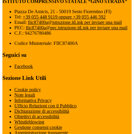
ISTITUTO COMPRENSIVO STATALE “GINO STRADA”
Piazza De Amicis, 21 - 50019 Sesto Fiorentino (FI)
Tel:
+39 055 448 9119 oppure +39 055 446 592
Email:
fiic87400a@istruzione.it
Link per inviare una mail
PEC:
fiic87400a@pec.istruzione.it
Link per inviare una mail
C.F.: 94276780486
Codice Ministeriale: FIIC87400A
Seguici su
Facebook
Sezione Link Utili
Cookie policy
Note legali
Informativa Privacy
Ufficio Relazioni con il Pubblico
Dichiarazione di accessibilità
Obiettivi di accessibilità
Whistleblowing
Gestione consensi cookie
Amministrazione trasparente