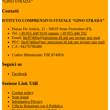
“GINO STRADA”
Contatti
ISTITUTO COMPRENSIVO STATALE “GINO STRADA”
Piazza De Amicis, 21 - 50019 Sesto Fiorentino (FI)
Tel:
+39 055 448 9119 oppure +39 055 446 592
Email:
fiic87400a@istruzione.it
Link per inviare una mail
PEC:
fiic87400a@pec.istruzione.it
Link per inviare una mail
C.F.: 94276780486
Codice Ministeriale: FIIC87400A
Seguici su
Facebook
Sezione Link Utili
Cookie policy
Note legali
Informativa Privacy
Ufficio Relazioni con il Pubblico