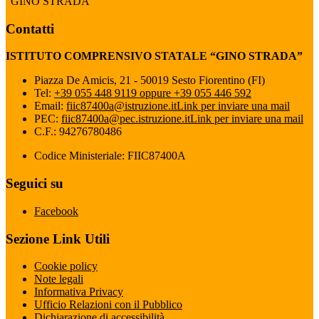
“GINO STRADA”
Contatti
ISTITUTO COMPRENSIVO STATALE “GINO STRADA”
Piazza De Amicis, 21 - 50019 Sesto Fiorentino (FI)
Tel:
+39 055 448 9119 oppure +39 055 446 592
Email:
fiic87400a@istruzione.it
Link per inviare una mail
PEC:
fiic87400a@pec.istruzione.it
Link per inviare una mail
C.F.: 94276780486
Codice Ministeriale: FIIC87400A
Seguici su
Facebook
Sezione Link Utili
Cookie policy
Note legali
Informativa Privacy
Ufficio Relazioni con il Pubblico
Dichiarazione di accessibilità