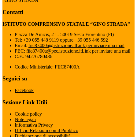
“GINO STRADA”
Contatti
ISTITUTO COMPRENSIVO STATALE “GINO STRADA”
Piazza De Amicis, 21 - 50019 Sesto Fiorentino (FI)
Tel:
+39 055 448 9119 oppure +39 055 446 592
Email:
fiic87400a@istruzione.it
Link per inviare una mail
PEC:
fiic87400a@pec.istruzione.it
Link per inviare una mail
C.F.: 94276780486
Codice Ministeriale: FIIC87400A
Seguici su
Facebook
Sezione Link Utili
Cookie policy
Note legali
Informativa Privacy
Ufficio Relazioni con il Pubblico
Dichiarazione di accessibilità