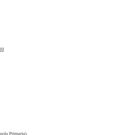
20
uola Primaria)