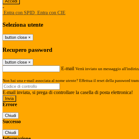
-
Entra con SPID
Entra con CIE
Seleziona utente
button close
×
Recupero password
button close
×
E-mail
Verrà inviato un messaggio all'indirizz
Non hai una e-mail associata al nome utente? Effettua il reset della password tram
E-mail inviata, si prega di controllare la casella di posta elettronica!
Errore
Chiudi
Successo
Chiudi
Informazione