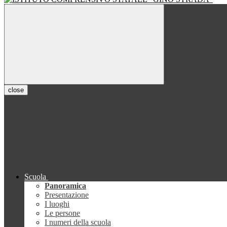
close
Scuola
Panoramica
Presentazione
I luoghi
Le persone
I numeri della scuola