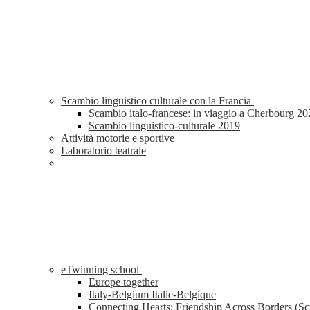
Scambio linguistico culturale con la Francia
Scambio italo-francese: in viaggio a Cherbourg 20
Scambio linguistico-culturale 2019
Attività motorie e sportive
Laboratorio teatrale
eTwinning school
Europe together
Italy-Belgium Italie-Belgique
Connecting Hearts: Friendship Across Borders (Sc