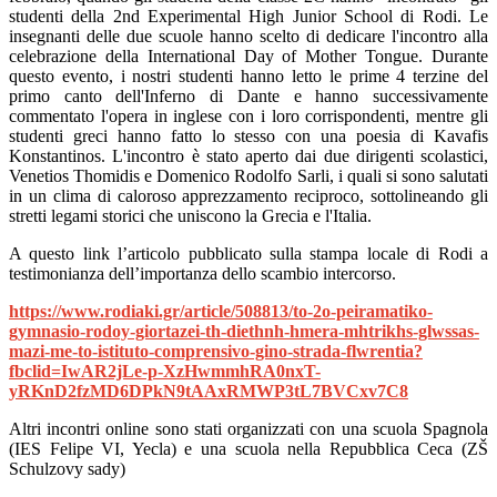
studenti della 2nd Experimental High Junior School di Rodi. Le
insegnanti delle due scuole hanno scelto di dedicare l'incontro alla
celebrazione della International Day of Mother Tongue. Durante
questo evento, i nostri studenti hanno letto le prime 4 terzine del
primo canto dell'Inferno di Dante e hanno successivamente
commentato l'opera in inglese con i loro corrispondenti, mentre gli
studenti greci hanno fatto lo stesso con una poesia di Kavafis
Konstantinos. L'incontro è stato aperto dai due dirigenti scolastici,
Venetios Thomidis e Domenico Rodolfo Sarli, i quali si sono salutati
in un clima di caloroso apprezzamento reciproco, sottolineando gli
stretti legami storici che uniscono la Grecia e l'Italia.
A questo link l’articolo pubblicato sulla stampa locale di Rodi a
testimonianza dell’importanza dello scambio intercorso.
https://www.rodiaki.gr/article/508813/to-2o-peiramatiko-
gymnasio-rodoy-giortazei-th-diethnh-hmera-mhtrikhs-glwssas-
mazi-me-to-istituto-comprensivo-gino-strada-flwrentia?
fbclid=IwAR2jLe-p-XzHwmmhRA0nxT-
yRKnD2fzMD6DPkN9tAAxRMWP3tL7BVCxv7C8
Altri incontri online sono stati organizzati con una scuola Spagnola
(IES Felipe VI, Yecla) e una scuola nella Repubblica Ceca (ZŠ
Schulzovy sady)