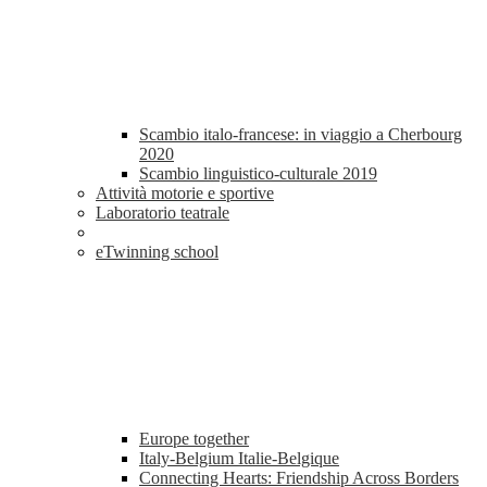
Scambio italo-francese: in viaggio a Cherbourg
2020
Scambio linguistico-culturale 2019
Attività motorie e sportive
Laboratorio teatrale
eTwinning school
Europe together
Italy-Belgium Italie-Belgique
Connecting Hearts: Friendship Across Borders