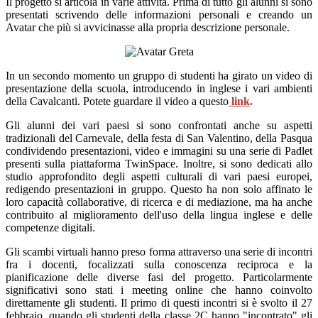
Il progetto si articola in varie attività. Prima di tutto gli alunni si sono
presentati scrivendo delle informazioni personali e creando un
Avatar che più si avvicinasse alla propria descrizione personale.
In un secondo momento un gruppo di studenti ha girato un video di
presentazione della scuola, introducendo in inglese i vari ambienti
della Cavalcanti. Potete guardare il video a questo
link
.
Gli alunni dei vari paesi si sono confrontati anche su aspetti
tradizionali del Carnevale, della festa di San Valentino, della Pasqua
condividendo presentazioni, video e immagini su una serie di Padlet
presenti sulla piattaforma TwinSpace. Inoltre, si sono dedicati allo
studio approfondito degli aspetti culturali di vari paesi europei,
redigendo presentazioni in gruppo. Questo ha non solo affinato le
loro capacità collaborative, di ricerca e di mediazione, ma ha anche
contribuito al miglioramento dell'uso della lingua inglese e delle
competenze digitali
.
Gli scambi virtuali hanno preso forma attraverso una serie di incontri
fra i docenti, focalizzati sulla conoscenza reciproca e la
pianificazione delle diverse fasi del progetto. Particolarmente
significativi sono stati i meeting online che hanno coinvolto
direttamente gli studenti. Il primo di questi incontri si è svolto il 27
febbraio, quando gli studenti della classe 2C hanno "incontrato" gli