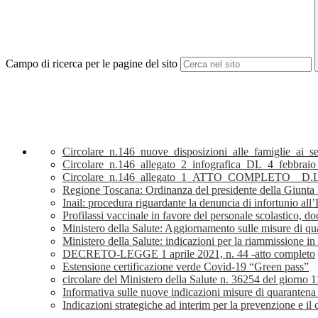
Campo di ricerca per le pagine del sito
Circolare_n.146_nuove_disposizioni_alle_famiglie_ai_
Circolare_n.146_allegato_2_infografica_DL_4_febbraio
Circolare_n.146_allegato_1_ATTO_COMPLETO__D.L
Regione Toscana: Ordinanza del presidente della Giunta
Inail: procedura riguardante la denuncia di infortunio all
Profilassi vaccinale in favore del personale scolastico,
Ministero della Salute: Aggiornamento sulle misure di qu
Ministero della Salute: indicazioni per la riammissione in
DECRETO-LEGGE 1 aprile 2021, n. 44 -atto completo
Estensione certificazione verde Covid-19 “Green pass”
circolare del Ministero della Salute n. 36254 del giorno 
Informativa sulle nuove indicazioni misure di quarantena
Indicazioni strategiche ad interim per la prevenzione e i