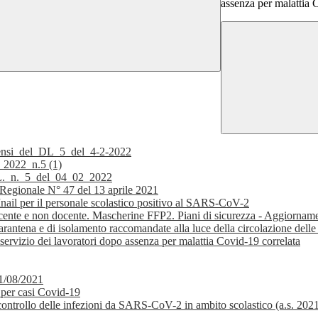
assenza per malattia 
sensi_del_DL_5_del_4-2-2022
_2022_n.5 (1)
._n._5_del_04_02_2022
 Regionale N° 47 del 13 aprile 2021
’Inail per il personale scolastico positivo al SARS-CoV-2
 docente e non docente. Mascherine FFP2. Piani di sicurezza - Aggiorna
arantena e di isolamento raccomandate alla luce della circolazione dell
 servizio dei lavoratori dopo assenza per malattia Covid-19 correlata
11/08/2021
 per casi Covid-19
l controllo delle infezioni da SARS-CoV-2 in ambito scolastico (a.s. 20