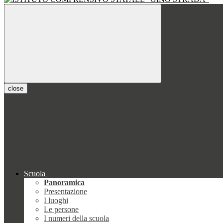
close
Scuola
Panoramica
Presentazione
I luoghi
Le persone
I numeri della scuola