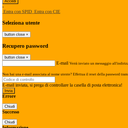
-
Entra con SPID
Entra con CIE
Seleziona utente
button close
×
Recupero password
button close
×
E-mail
Verrà inviato un messaggio all'indirizz
Non hai una e-mail associata al nome utente? Effettua il reset della password tram
E-mail inviata, si prega di controllare la casella di posta elettronica!
Errore
Chiudi
Successo
Chiudi
Informazione