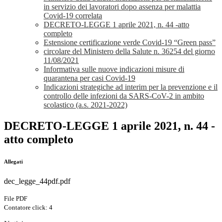
in servizio dei lavoratori dopo assenza per malattia
Covid-19 correlata
DECRETO-LEGGE 1 aprile 2021, n. 44 -atto
completo
Estensione certificazione verde Covid-19 “Green pass”
circolare del Ministero della Salute n. 36254 del giorno
11/08/2021
Informativa sulle nuove indicazioni misure di
quarantena per casi Covid-19
Indicazioni strategiche ad interim per la prevenzione e il
controllo delle infezioni da SARS-CoV-2 in ambito
scolastico (a.s. 2021-2022)
DECRETO-LEGGE 1 aprile 2021, n. 44 -
atto completo
Allegati
dec_legge_44pdf.pdf
File PDF
Contatore click: 4