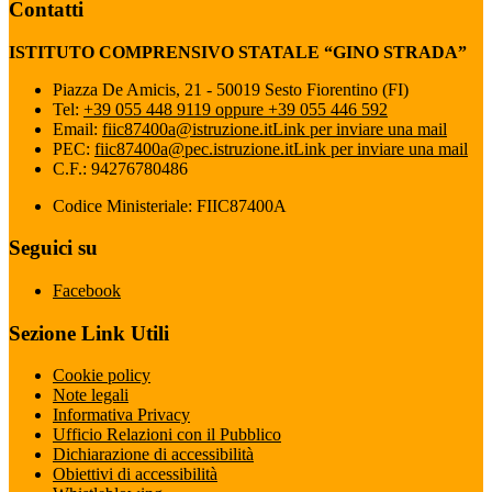
Contatti
ISTITUTO COMPRENSIVO STATALE “GINO STRADA”
Piazza De Amicis, 21 - 50019 Sesto Fiorentino (FI)
Tel:
+39 055 448 9119 oppure +39 055 446 592
Email:
fiic87400a@istruzione.it
Link per inviare una mail
PEC:
fiic87400a@pec.istruzione.it
Link per inviare una mail
C.F.: 94276780486
Codice Ministeriale: FIIC87400A
Seguici su
Facebook
Sezione Link Utili
Cookie policy
Note legali
Informativa Privacy
Ufficio Relazioni con il Pubblico
Dichiarazione di accessibilità
Obiettivi di accessibilità