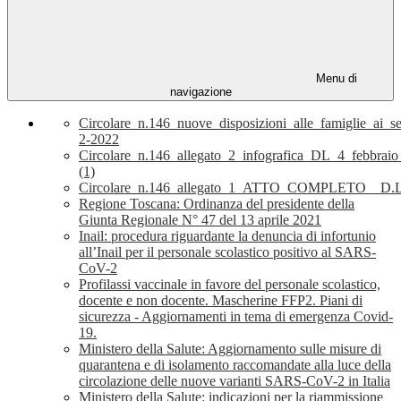
Menu di
navigazione
Circolare_n.146_nuove_disposizioni_alle_famiglie_ai_
2-2022
Circolare_n.146_allegato_2_infografica_DL_4_febbrai
(1)
Circolare_n.146_allegato_1_ATTO_COMPLETO__D.L
Regione Toscana: Ordinanza del presidente della
Giunta Regionale N° 47 del 13 aprile 2021
Inail: procedura riguardante la denuncia di infortunio
all’Inail per il personale scolastico positivo al SARS-
CoV-2
Profilassi vaccinale in favore del personale scolastico,
docente e non docente. Mascherine FFP2. Piani di
sicurezza - Aggiornamenti in tema di emergenza Covid-
19.
Ministero della Salute: Aggiornamento sulle misure di
quarantena e di isolamento raccomandate alla luce della
circolazione delle nuove varianti SARS-CoV-2 in Italia
Ministero della Salute: indicazioni per la riammissione