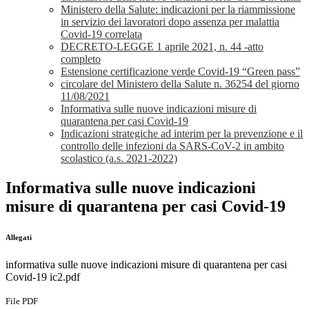
Ministero della Salute: indicazioni per la riammissione
in servizio dei lavoratori dopo assenza per malattia
Covid-19 correlata
DECRETO-LEGGE 1 aprile 2021, n. 44 -atto
completo
Estensione certificazione verde Covid-19 “Green pass”
circolare del Ministero della Salute n. 36254 del giorno
11/08/2021
Informativa sulle nuove indicazioni misure di
quarantena per casi Covid-19
Indicazioni strategiche ad interim per la prevenzione e il
controllo delle infezioni da SARS-CoV-2 in ambito
scolastico (a.s. 2021-2022)
Informativa sulle nuove indicazioni
misure di quarantena per casi Covid-19
Allegati
informativa sulle nuove indicazioni misure di quarantena per casi
Covid-19 ic2.pdf
File PDF