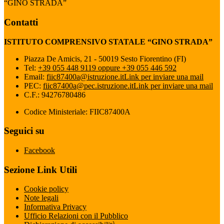
“GINO STRADA”
Contatti
ISTITUTO COMPRENSIVO STATALE “GINO STRADA”
Piazza De Amicis, 21 - 50019 Sesto Fiorentino (FI)
Tel:
+39 055 448 9119 oppure +39 055 446 592
Email:
fiic87400a@istruzione.it
Link per inviare una mail
PEC:
fiic87400a@pec.istruzione.it
Link per inviare una mail
C.F.: 94276780486
Codice Ministeriale: FIIC87400A
Seguici su
Facebook
Sezione Link Utili
Cookie policy
Note legali
Informativa Privacy
Ufficio Relazioni con il Pubblico