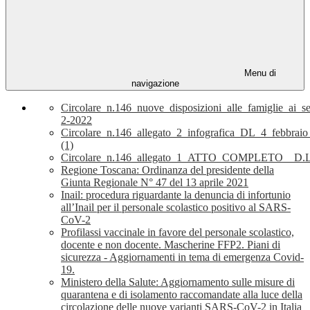
Menu di
navigazione
Circolare_n.146_nuove_disposizioni_alle_famiglie_ai_
2-2022
Circolare_n.146_allegato_2_infografica_DL_4_febbrai
(1)
Circolare_n.146_allegato_1_ATTO_COMPLETO__D.L
Regione Toscana: Ordinanza del presidente della
Giunta Regionale N° 47 del 13 aprile 2021
Inail: procedura riguardante la denuncia di infortunio
all’Inail per il personale scolastico positivo al SARS-
CoV-2
Profilassi vaccinale in favore del personale scolastico,
docente e non docente. Mascherine FFP2. Piani di
sicurezza - Aggiornamenti in tema di emergenza Covid-
19.
Ministero della Salute: Aggiornamento sulle misure di
quarantena e di isolamento raccomandate alla luce della
circolazione delle nuove varianti SARS-CoV-2 in Italia