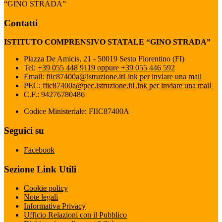
“GINO STRADA”
Contatti
ISTITUTO COMPRENSIVO STATALE “GINO STRADA”
Piazza De Amicis, 21 - 50019 Sesto Fiorentino (FI)
Tel:
+39 055 448 9119 oppure +39 055 446 592
Email:
fiic87400a@istruzione.it
Link per inviare una mail
PEC:
fiic87400a@pec.istruzione.it
Link per inviare una mail
C.F.: 94276780486
Codice Ministeriale: FIIC87400A
Seguici su
Facebook
Sezione Link Utili
Cookie policy
Note legali
Informativa Privacy
Ufficio Relazioni con il Pubblico