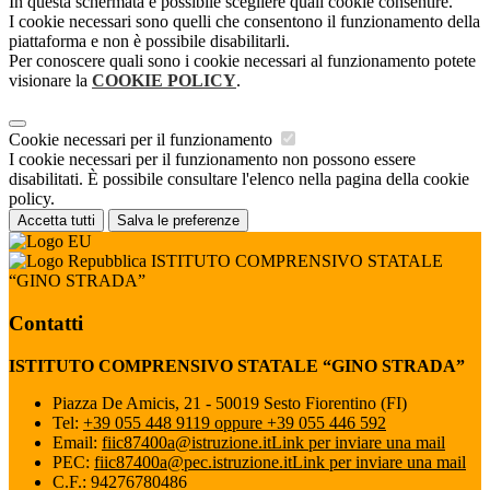
In questa schermata è possibile scegliere quali cookie consentire.
I cookie necessari sono quelli che consentono il funzionamento della
piattaforma e non è possibile disabilitarli.
Per conoscere quali sono i cookie necessari al funzionamento potete
visionare la
COOKIE POLICY
.
Cookie necessari per il funzionamento
I cookie necessari per il funzionamento non possono essere
disabilitati. È possibile consultare l'elenco nella pagina della cookie
policy.
Accetta tutti
Salva le preferenze
ISTITUTO COMPRENSIVO STATALE
“GINO STRADA”
Contatti
ISTITUTO COMPRENSIVO STATALE “GINO STRADA”
Piazza De Amicis, 21 - 50019 Sesto Fiorentino (FI)
Tel:
+39 055 448 9119 oppure +39 055 446 592
Email:
fiic87400a@istruzione.it
Link per inviare una mail
PEC:
fiic87400a@pec.istruzione.it
Link per inviare una mail
C.F.: 94276780486