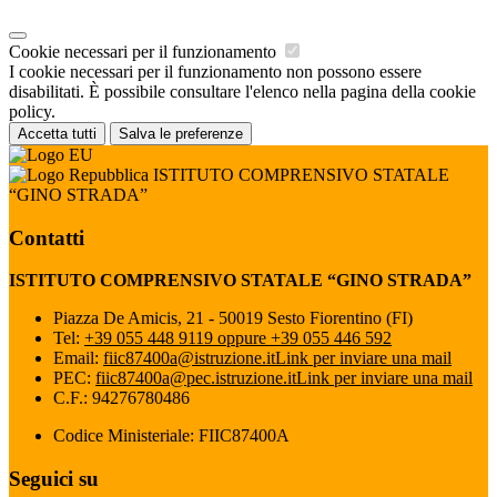
Cookie necessari per il funzionamento
I cookie necessari per il funzionamento non possono essere
disabilitati. È possibile consultare l'elenco nella pagina della cookie
policy.
Accetta tutti
Salva le preferenze
ISTITUTO COMPRENSIVO STATALE
“GINO STRADA”
Contatti
ISTITUTO COMPRENSIVO STATALE “GINO STRADA”
Piazza De Amicis, 21 - 50019 Sesto Fiorentino (FI)
Tel:
+39 055 448 9119 oppure +39 055 446 592
Email:
fiic87400a@istruzione.it
Link per inviare una mail
PEC:
fiic87400a@pec.istruzione.it
Link per inviare una mail
C.F.: 94276780486
Codice Ministeriale: FIIC87400A
Seguici su