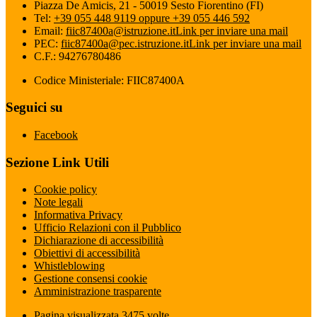
Piazza De Amicis, 21 - 50019 Sesto Fiorentino (FI)
Tel:
+39 055 448 9119 oppure +39 055 446 592
Email:
fiic87400a@istruzione.it
Link per inviare una mail
PEC:
fiic87400a@pec.istruzione.it
Link per inviare una mail
C.F.: 94276780486
Codice Ministeriale: FIIC87400A
Seguici su
Facebook
Sezione Link Utili
Cookie policy
Note legali
Informativa Privacy
Ufficio Relazioni con il Pubblico
Dichiarazione di accessibilità
Obiettivi di accessibilità
Whistleblowing
Gestione consensi cookie
Amministrazione trasparente
Pagina visualizzata
3475
volte