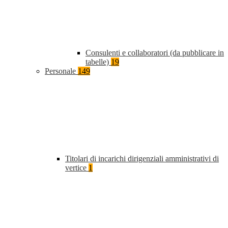
Consulenti e collaboratori (da pubblicare in
tabelle)
19
Personale
149
Titolari di incarichi dirigenziali amministrativi di
vertice
1