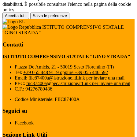
disabilitati. È possibile consultare l'elenco nella pagina della cookie
policy.
Accetta tutti
Salva le preferenze
ISTITUTO COMPRENSIVO STATALE
“GINO STRADA”
Contatti
ISTITUTO COMPRENSIVO STATALE “GINO STRADA”
Piazza De Amicis, 21 - 50019 Sesto Fiorentino (FI)
Tel:
+39 055 448 9119 oppure +39 055 446 592
Email:
fiic87400a@istruzione.it
Link per inviare una mail
PEC:
fiic87400a@pec.istruzione.it
Link per inviare una mail
C.F.: 94276780486
Codice Ministeriale: FIIC87400A
Seguici su
Facebook
Sezione Link Utili