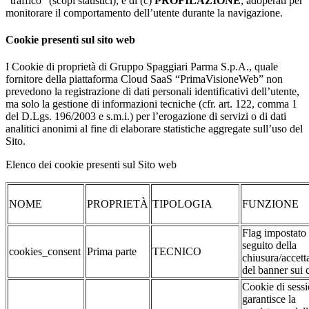
“traffico” (scopi statistici); e di (c)
PROFILAZIONE
, adoperati per
monitorare il comportamento dell’utente durante la navigazione.
Cookie presenti sul sito web
I Cookie di proprietà di Gruppo Spaggiari Parma S.p.A., quale
fornitore della piattaforma Cloud SaaS “PrimaVisioneWeb” non
prevedono la registrazione di dati personali identificativi dell’utente,
ma solo la gestione di informazioni tecniche (cfr. art. 122, comma 1
del D.Lgs. 196/2003 e s.m.i.) per l’erogazione di servizi o di dati
analitici anonimi al fine di elaborare statistiche aggregate sull’uso del
Sito.
Elenco dei cookie presenti sul Sito web
NOME
PROPRIETÀ
TIPOLOGIA
FUNZIONE
Flag impostato
seguito della
cookies_consent
Prima parte
TECNICO
chiusura/accett
del banner sui 
Cookie di sessi
garantisce la