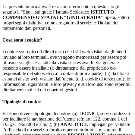
La presente informativa è resa con riferimento a questo sito (di
seguito il "Sito", sul quale l’Istituto Scolastico
ISTITUTO
COMPRENSIVO STATALE “GINO STRADA”
opera, sotto i
propri segni distintivi, come erogatore di servizi e Titolare del
trattamento dati personali.
Cosa sono i cookie?
I cookie sono piccoli file di testo che i siti web visitati dagli utenti
inviano ai loro terminali, ove vengono memorizzati per essere poi
ritrasmessi agli stessi siti alla visita successiva. In via generale
possono essere installati: (i) direttamente dal proprietario e/o
responsabile del sito web (c.d. cookie di prima parte); (ii) da titolari
estranei al sito web visitato dall’utente (c.d. cookie di terze parti); le
informazioni riguardanti la loro privacy e sul loro uso sono reperibili
direttamente sui siti dei rispettivi gestori.
Tipologie di cookie
Esistono diverse tipologie di cookie: (a) TECNICI, servizi utilizzati
per facilitare la navigazione dell’utente (cfr. art. 122, comma 1 del
D.Lgs. 196/2003 e s.m.i.); (b)
ANALITICI
, impiegati per valutare
l’efficacia di un servizio fornito o per contribuire a misurarne il