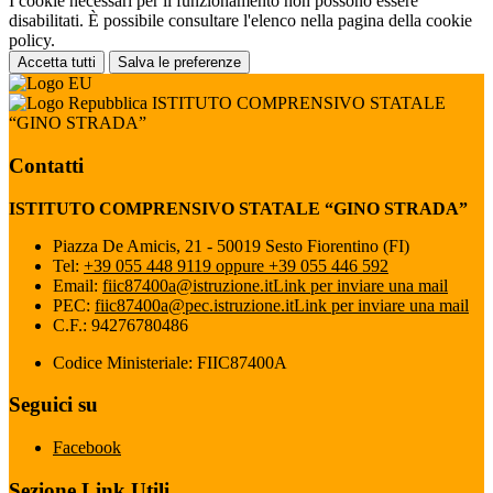
I cookie necessari per il funzionamento non possono essere
disabilitati. È possibile consultare l'elenco nella pagina della cookie
policy.
Accetta tutti
Salva le preferenze
ISTITUTO COMPRENSIVO STATALE
“GINO STRADA”
Contatti
ISTITUTO COMPRENSIVO STATALE “GINO STRADA”
Piazza De Amicis, 21 - 50019 Sesto Fiorentino (FI)
Tel:
+39 055 448 9119 oppure +39 055 446 592
Email:
fiic87400a@istruzione.it
Link per inviare una mail
PEC:
fiic87400a@pec.istruzione.it
Link per inviare una mail
C.F.: 94276780486
Codice Ministeriale: FIIC87400A
Seguici su
Facebook
Sezione Link Utili