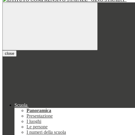
close
Scuola
Panoramica
Presentazione
I luoghi
Le persone
I numeri della scuola