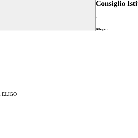
Consiglio Ist
.
Allegati
rma ELIGO