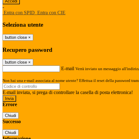
-
Entra con SPID
Entra con CIE
Seleziona utente
button close
×
Recupero password
button close
×
E-mail
Verrà inviato un messaggio all'indirizz
Non hai una e-mail associata al nome utente? Effettua il reset della password tram
E-mail inviata, si prega di controllare la casella di posta elettronica!
Errore
Chiudi
Successo
Chiudi
Informazione