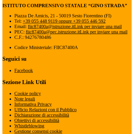
ISTITUTO COMPRENSIVO STATALE “GINO STRADA”
Piazza De Amicis, 21 - 50019 Sesto Fiorentino (FI)
Tel:
+39 055 448 9119 oppure +39 055 446 592
Email:
fiic87400a@istruzione.it
Link per inviare una mail
PEC:
fiic87400a@pec.istruzione.it
Link per inviare una mail
C.F.: 94276780486
Codice Ministeriale: FIIC87400A
Seguici su
Facebook
Sezione Link Utili
Cookie policy
Note legali
Informativa Privacy
Ufficio Relazioni con il Pubblico
Dichiarazione di accessibilità
Obiettivi di accessibilità
Whistleblowing
Gestione consensi cookie