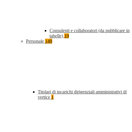
Consulenti e collaboratori (da pubblicare in
tabelle)
19
Personale
149
Titolari di incarichi dirigenziali amministrativi di
vertice
1