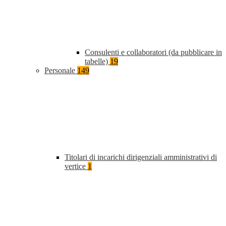
Consulenti e collaboratori (da pubblicare in
tabelle)
19
Personale
149
Titolari di incarichi dirigenziali amministrativi di
vertice
1