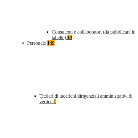
Consulenti e collaboratori (da pubblicare in
tabelle)
19
Personale
149
Titolari di incarichi dirigenziali amministrativi di
vertice
1