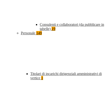
Consulenti e collaboratori (da pubblicare in
tabelle)
19
Personale
149
Titolari di incarichi dirigenziali amministrativi di
vertice
1