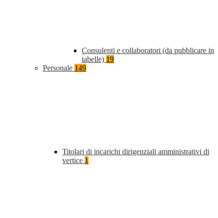
Consulenti e collaboratori (da pubblicare in
tabelle)
19
Personale
149
Titolari di incarichi dirigenziali amministrativi di
vertice
1