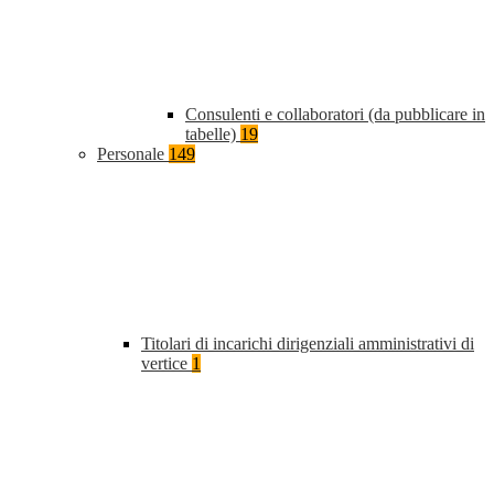
Consulenti e collaboratori (da pubblicare in
tabelle)
19
Personale
149
Titolari di incarichi dirigenziali amministrativi di
vertice
1