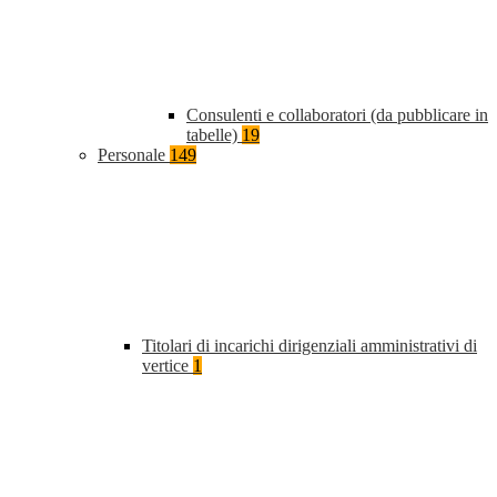
Consulenti e collaboratori (da pubblicare in
tabelle)
19
Personale
149
Titolari di incarichi dirigenziali amministrativi di
vertice
1