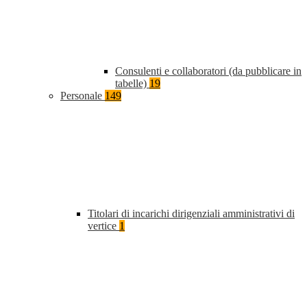
Consulenti e collaboratori (da pubblicare in
tabelle)
19
Personale
149
Titolari di incarichi dirigenziali amministrativi di
vertice
1