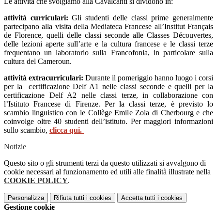
Le attività che svolgiamo alla Cavalcanti si dividono in:
attività curriculari:
Gli studenti delle classi prime
generalmente
p
artecipano alla
visita della Mediateca Francese all’Institut Français
de Florence, quelli delle classi
seconde alle Classes Découvertes,
delle lezioni aperte sull’arte e la cultura
francese e le classi terze
frequentano un laboratorio sulla Francofonia, in
particolare sulla
cultura del Cameroun.
attività extracurriculari:
Durante il pomeriggio hanno luogo i corsi
per la certificazione Delf A1 nelle classi seconde e quelli per la
certificazione Delf A2 nelle classi terze, in collaborazione con
l’Istituto Francese di Firenze. Per la classi terze, è previsto lo
scambio linguistico con le Collège Emile Zola di Cherbourg e che
coinvolge oltre 40 studenti dell’istituto. Per maggiori informazioni
sullo scambio,
clicca qui.
Notizie
Questo sito o gli strumenti terzi da questo utilizzati si avvalgono di
cookie necessari al funzionamento ed utili alle finalità illustrate nella
COOKIE POLICY
.
Personalizza
Rifiuta tutti
i cookies
Accetta tutti
i cookies
Gestione cookie