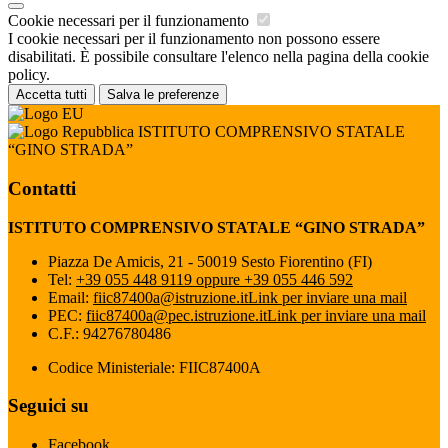
Cookie necessari per il funzionamento
I cookie necessari per il funzionamento non possono essere
disabilitati. È possibile consultare l'elenco nella pagina della cookie
policy.
Accetta tutti
Salva le preferenze
ISTITUTO COMPRENSIVO STATALE
“GINO STRADA”
Contatti
ISTITUTO COMPRENSIVO STATALE “GINO STRADA”
Piazza De Amicis, 21 - 50019 Sesto Fiorentino (FI)
Tel:
+39 055 448 9119 oppure +39 055 446 592
Email:
fiic87400a@istruzione.it
Link per inviare una mail
PEC:
fiic87400a@pec.istruzione.it
Link per inviare una mail
C.F.: 94276780486
Codice Ministeriale: FIIC87400A
Seguici su
Facebook