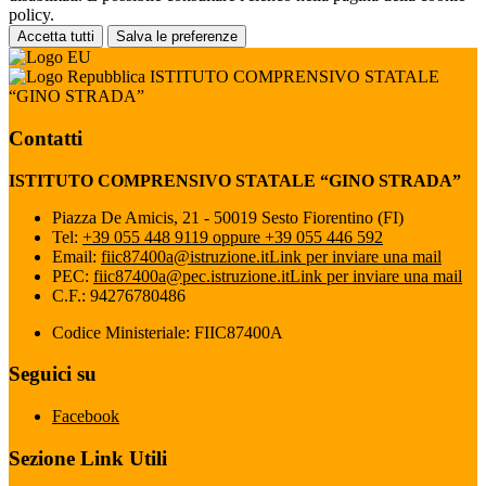
policy.
Accetta tutti
Salva le preferenze
ISTITUTO COMPRENSIVO STATALE
“GINO STRADA”
Contatti
ISTITUTO COMPRENSIVO STATALE “GINO STRADA”
Piazza De Amicis, 21 - 50019 Sesto Fiorentino (FI)
Tel:
+39 055 448 9119 oppure +39 055 446 592
Email:
fiic87400a@istruzione.it
Link per inviare una mail
PEC:
fiic87400a@pec.istruzione.it
Link per inviare una mail
C.F.: 94276780486
Codice Ministeriale: FIIC87400A
Seguici su
Facebook
Sezione Link Utili