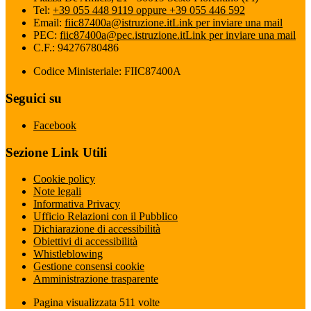
Tel:
+39 055 448 9119 oppure +39 055 446 592
Email:
fiic87400a@istruzione.it
Link per inviare una mail
PEC:
fiic87400a@pec.istruzione.it
Link per inviare una mail
C.F.: 94276780486
Codice Ministeriale: FIIC87400A
Seguici su
Facebook
Sezione Link Utili
Cookie policy
Note legali
Informativa Privacy
Ufficio Relazioni con il Pubblico
Dichiarazione di accessibilità
Obiettivi di accessibilità
Whistleblowing
Gestione consensi cookie
Amministrazione trasparente
Pagina visualizzata
511
volte