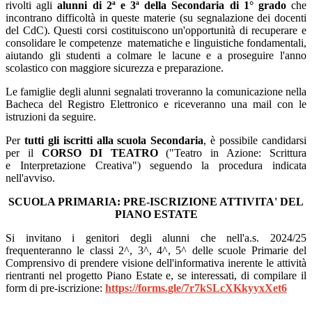
rivolti agli
alunni di 2ª e 3ª della Secondaria
di 1° grado
che
incontrano difficoltà in queste materie (su segnalazione dei docenti
del CdC). Questi corsi costituiscono un'opportunità di recuperare e
consolidare le competenze matematiche e linguistiche fondamentali,
aiutando gli studenti a colmare le lacune e a proseguire l'anno
scolastico con maggiore sicurezza e preparazione.
Le famiglie degli alunni segnalati troveranno la comunicazione nella
Bacheca del Registro Elettronico e riceveranno una mail con le
istruzioni da seguire.
Per
tutti gli iscritti alla scuola Secondaria
, è possibile candidarsi
per il
CORSO DI TEATRO
("Teatro in Azione: Scrittura
e Interpretazione Creativa") seguendo la procedura indicata
nell'avviso.
SCUOLA PRIMARIA: PRE-ISCRIZIONE ATTIVITA' DEL
PIANO ESTATE
Si invitano i genitori degli alunni che nell'a.s. 2024/25
frequenteranno le classi 2^, 3^, 4^, 5^ delle scuole Primarie del
Comprensivo di prendere visione dell'informativa inerente le attività
rientranti nel progetto Piano Estate e, se interessati, di compilare il
form di pre-iscrizione:
https://forms.gle/7r7kSLcXKkyyxXet6