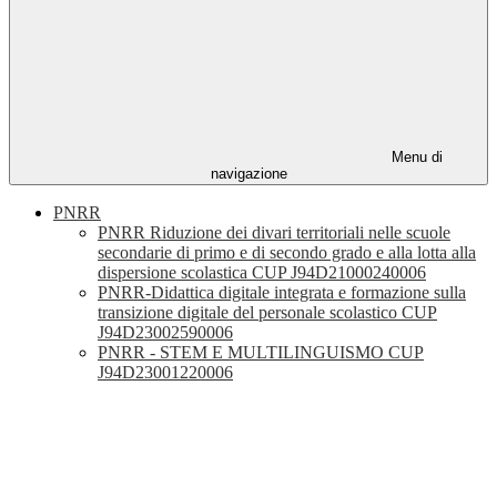
Menu di
navigazione
PNRR
PNRR Riduzione dei divari territoriali nelle scuole
secondarie di primo e di secondo grado e alla lotta alla
dispersione scolastica CUP J94D21000240006
PNRR-Didattica digitale integrata e formazione sulla
transizione digitale del personale scolastico CUP
J94D23002590006
PNRR - STEM E MULTILINGUISMO CUP
J94D23001220006