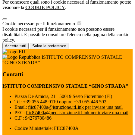
Per conoscere quali sono i cookie necessari al funzionamento potete
visionare la
COOKIE POLICY
.
Cookie necessari per il funzionamento
I cookie necessari per il funzionamento non possono essere
disabilitati. È possibile consultare l'elenco nella pagina della cookie
policy.
Accetta tutti
Salva le preferenze
ISTITUTO COMPRENSIVO STATALE
“GINO STRADA”
Contatti
ISTITUTO COMPRENSIVO STATALE “GINO STRADA”
Piazza De Amicis, 21 - 50019 Sesto Fiorentino (FI)
Tel:
+39 055 448 9119 oppure +39 055 446 592
Email:
fiic87400a@istruzione.it
Link per inviare una mail
PEC:
fiic87400a@pec.istruzione.it
Link per inviare una mail
C.F.: 94276780486
Codice Ministeriale: FIIC87400A