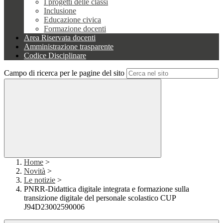
I progetti delle classi
Inclusione
Educazione civica
Formazione docenti
Area Riservata docenti
Amministrazione trasparente
Codice Disciplinare
Campo di ricerca per le pagine del sito
Home
>
Novità
>
Le notizie
>
PNRR-Didattica digitale integrata e formazione sulla
transizione digitale del personale scolastico CUP
J94D23002590006